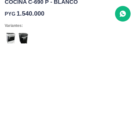
COCINA C-690 P - BLANCO
1.540.000
PYG
Variantes:
COMPRAR
1
Con aislamiento térmico (Lana de basalto)
Con control por botón de mesa
Mesa de cristal resistente y practico de limpiar
Horno capacidad 50 L
4 quemadores
Dimensiones
altura x ancho x profundidad
84 x 48 x 57 cm