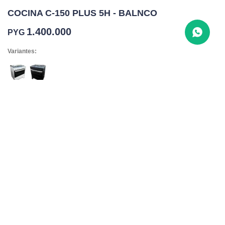
COCINA C-150 PLUS 5H - BALNCO
1.400.000
PYG
Variantes:
COMPRAR
1
Con aislamiento térmico (Lana de basalto)
Encendido automático
Rejillas de acero esmaltado doble
Tapa de cristal
Horno capacidad de 50 L
5 quemadores
Dimensiones