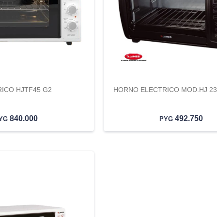
ICO HJTF45 G2
HORNO ELECTRICO MOD.HJ 23 
840.000
492.750
YG
PYG