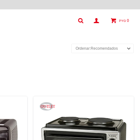
0
PYG
Recomendados