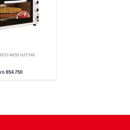
ICO MOD.HJTY45
654.750
YG