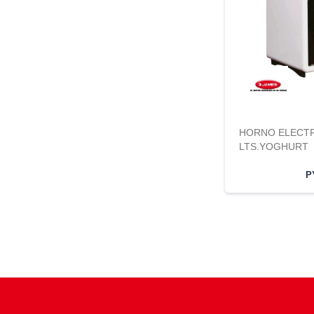
HORNO ELECTR
LTS.YOGHURT
P