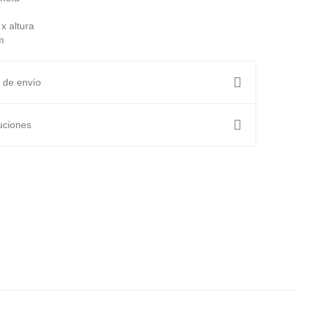
x altura
m
 de envío
uciones