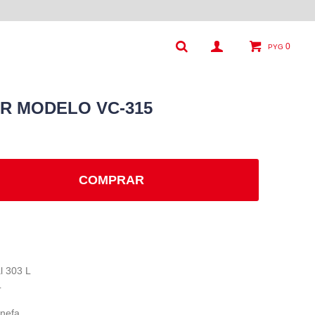
0
PYG
R MODELO VC-315
COMPRAR
l 303 L
L
enefa