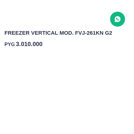
FREEZER VERTICAL MOD. FVJ-261KN G2
3.010.000
PYG
COMPRAR
1
Frio humedo
Capacidad bruta total 303L
Capacidad util: 287L
Termostato
Puerta de vidrio con camara de aire
Luz LED interior y cenefa
Dimensiones: