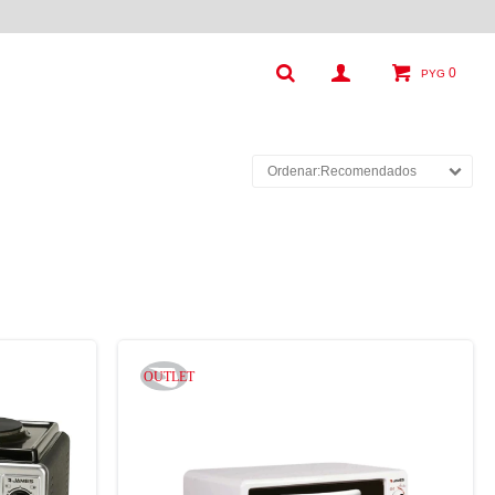
0
PYG
Recomendados