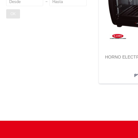
OK
HORNO ELECTRI
P