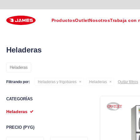
Productos
Outlet
Nosotros
Trabaja con 
Heladeras
Heladeras
Filtrando por:
Heladeras y frigobares
Heladeras
Quitar filtros
CATEGORÍAS
Heladeras
PRECIO
(PYG)